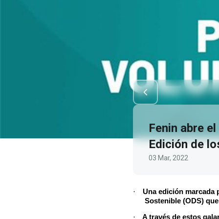
Fenin abre el
Edición de l
03 Mar, 2022
·
Una edición marcada pa
Sostenible (ODS) que
·
A través de estos gal