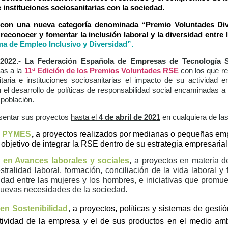
 instituciones sociosanitarias con la sociedad.
 con una nueva categoría denominada “Premio Voluntades Div
reconocer y fomentar la inclusión laboral y la diversidad entre
a de Empleo Inclusivo y Diversidad”.
2022.- La Federación Española de Empresas de Tecnología S
ras a la
11ª Edición de los Premios Voluntades RSE
con los que r
taria e instituciones sociosanitarias el impacto de su actividad 
l desarrollo de políticas de responsabilidad social encaminadas a m
a población.
sentar sus proyectos
hasta el
4 de abril
de 2021
en cualquiera de la
 a PYMES
,
a proyectos realizados por medianas o
pequeñas emp
bjetivo de integrar la RSE dentro de su estrategia empresarial
 en Avances laborales y sociales
,
a proyectos en materia de
stralidad laboral, formación, conciliación de la vida laboral y 
aldad entre las mujeres y los hombres, e iniciativas que promu
nuevas necesidades de la sociedad.
en Sostenibilidad
,
a proyectos, políticas y sistemas de gestió
ctividad de la empresa y el de sus productos en el medio am