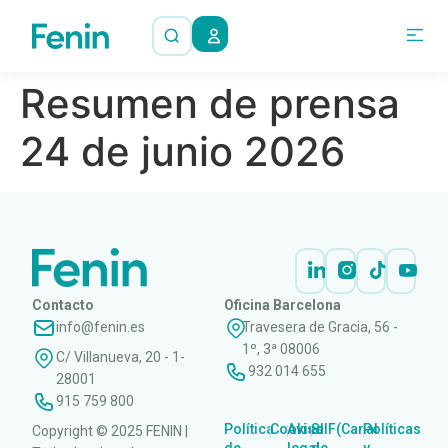
Resumen de prensa
24 de junio 2026
Contacto
Oficina Barcelona
info@fenin.es
Travesera de Gracia, 56 -
1º, 3ª 08006
C/ Villanueva, 20 - 1-
932 014 655
28001
915 759 800
Política
Cookies
Aviso
SIIF(Canal
Políticas
Copyright © 2025 FENIN |
|
|
|
|