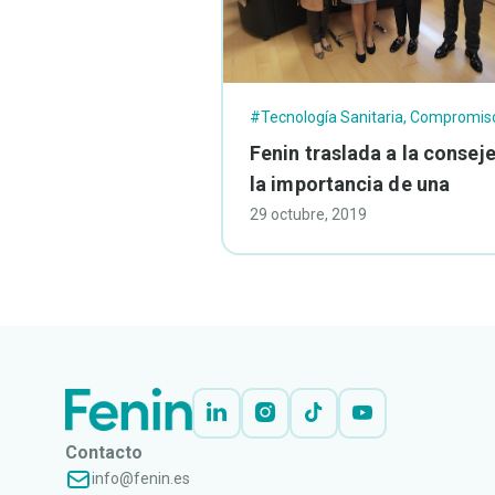
#Tecnología Sanitaria
,
Compromis
RSE
Fenin traslada a la consej
la importancia de una
planificación y gestión
29 octubre, 2019
sanitaria enfocada al
paciente
Contacto
info@fenin.es