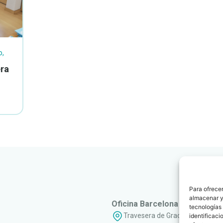
o
,
era
Para ofrecer
almacenar y/
Oficina Barcelona
tecnologías
Travesera de Gracia, 56 - 1º, 3ª
identificaci