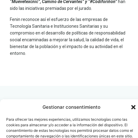
“Muévetexcnic”, Camino de Cervantes” y “#Códiforiñón”
han
sido las iniciativas premiadas por el jurado.
Fenin reconoce así el esfuerzo de las empresas de
Tecnología Sanitaria e Instituciones Sanitarias y su
compromiso en el desarrollo de políticas de responsabilidad
social encaminadas a mejorar la salud, la calidad de vida, el
bienestar de la población y el impacto de su actividad en el
entorno.
LEER
DOCUMENTO
Gestionar consentimiento
Para ofrecer las mejores experiencias, utilizamos tecnologías como las
Contacto
Oficina Barcelona
cookies para almacenar y/o acceder a la información del dispositivo. El
info@fenin.es
Travesera de Gracia, 56 -
consentimiento de estas tecnologías nos permitirá procesar datos como el
1º, 3ª 08006
comportamiento de navegación o las identificaciones únicas en este sitio.
C/ Villanueva, 20 - 1-