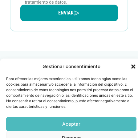
tratamiento de datos.
ENVIAR
Gestionar consentimiento
Para ofrecer las mejores experiencias, utilizamos tecnologías como las
cookies para almacenar y/o acceder a la información del dispositivo. El
Contacto
Oficina Barcelona
consentimiento de estas tecnologías nos permitirá procesar datos como el
info@fenin.es
Travesera de Gracia, 56 -
comportamiento de navegación o las identificaciones únicas en este sitio.
1º, 3ª 08006
No consentir o retirar el consentimiento, puede afectar negativamente a
C/ Villanueva, 20 - 1-
932 014 655
ciertas características y funciones.
28001
915 759 800
Aceptar
Política
Cookies
Aviso
SIIF(Canal
Políticas
Copyright © 2025 FENIN |
|
|
|
|
de
legal
de
y
Todos los derechos
privacidad
denuncias)
Certificacio
Denegar