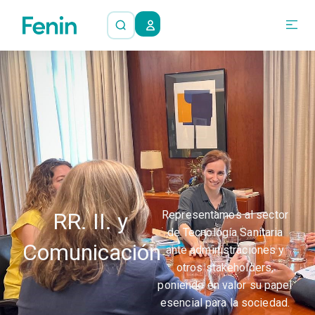
RR. II. y
Representamos al sector
de Tecnología Sanitaria
Comunicación
ante administraciones y
otros stakeholders,
poniendo en valor su papel
esencial para la sociedad.