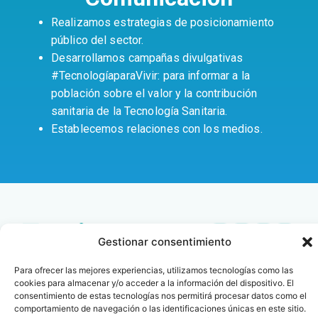
Realizamos estrategias de posicionamiento
público del sector.
Desarrollamos campañas divulgativas
#TecnologíaparaVivir: para informar a la
población sobre el valor y la contribución
sanitaria de la Tecnología Sanitaria.
Establecemos relaciones con los medios.
Gestionar consentimiento
Contacto
Oficina Barcelona
Para ofrecer las mejores experiencias, utilizamos tecnologías como las
info@fenin.es
Travesera de Gracia, 56 -
cookies para almacenar y/o acceder a la información del dispositivo. El
1º, 3ª 08006
consentimiento de estas tecnologías nos permitirá procesar datos como el
C/ Villanueva, 20 - 1-
comportamiento de navegación o las identificaciones únicas en este sitio.
932 014 655
28001