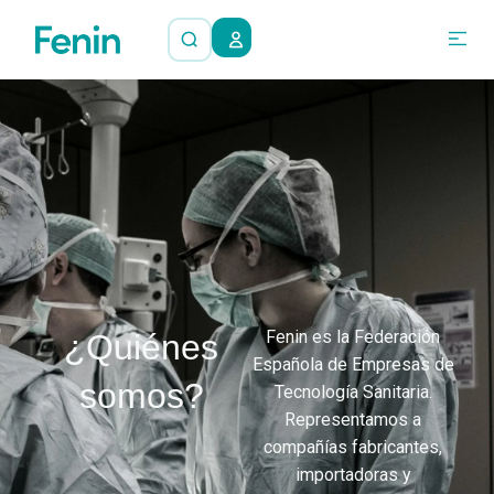
Fenin es la Federación
¿Quiénes
Española de Empresas de
somos?
Tecnología Sanitaria.
Representamos a
compañías fabricantes,
importadoras y