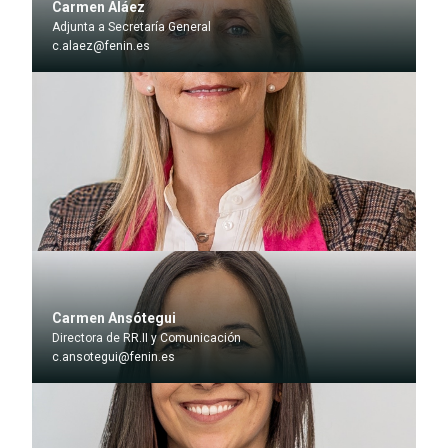
Carmen Aláez
Adjunta a Secretaría General
c.alaez@fenin.es
Carmen Ansótegui
Directora de RR.II y Comunicación
c.ansotegui@fenin.es