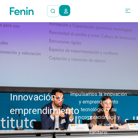
Innovación y
Impulsamos la innovación
y emprendimiento
emprendimiento
tecnológica y su
incorporación ágil y
equitativa al sistema
sanitario.