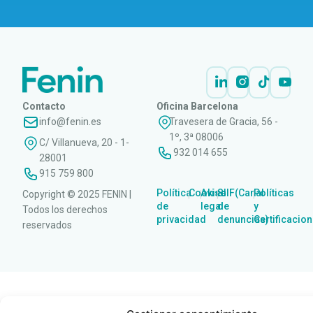
Contacto
Oficina Barcelona
info@fenin.es
Travesera de Gracia, 56 -
1º, 3ª 08006
C/ Villanueva, 20 - 1-
932 014 655
28001
915 759 800
Política
Cookies
Aviso
SIIF(Canal
Políticas
Copyright © 2025 FENIN |
|
|
|
|
de
legal
de
y
Todos los derechos
privacidad
denuncias)
Certificacio
reservados