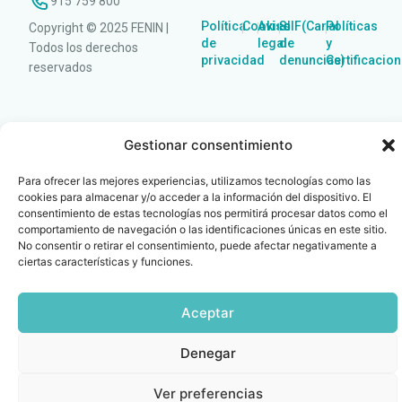
915 759 800
Política
Cookies
Aviso
SIIF(Canal
Políticas
Copyright © 2025 FENIN |
|
|
|
|
de
legal
de
y
Todos los derechos
privacidad
denuncias)
Certificacio
reservados
Gestionar consentimiento
Para ofrecer las mejores experiencias, utilizamos tecnologías como las
cookies para almacenar y/o acceder a la información del dispositivo. El
consentimiento de estas tecnologías nos permitirá procesar datos como el
comportamiento de navegación o las identificaciones únicas en este sitio.
No consentir o retirar el consentimiento, puede afectar negativamente a
ciertas características y funciones.
Aceptar
Denegar
Ver preferencias