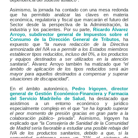
Asimismo, la jornada ha contado con una mesa redonda
que ha permitido analizar las claves en materia
económica, regulatoria y fiscal que marcarán el futuro del
Sector desde la perspectiva de la Administración, la
industria y los pacientes. Por su parte,
Ricardo Álvarez
Arroyo
,
subdirector general de Impuestos sobre el
Consumo de la Dirección General de Tributos
, ha
expuesto que
“la nueva redacción de la Directiva
armonizada del IVA va a permitir a los Estados miembros
establecer tipos reducidos, incluso del 0%, a los productos
y equipos destinados a ser utilizados en la atención
sanitaria”
. Álvarez Arroyo también ha matizado que
“el
ámbito de aplicación de los tipos reducidos será aún
mayor para aquellos destinados a compensar y superar
situaciones de discapacidad”
.
En el ámbito autonómico,
Pedro Irigoyen
,
director
general de Gestión Económico-Financiera y Farmacia
del Servicio Madrileño de Salud
, ha destacado que
asistimos a un entorno económico y jurídico
especialmente complejo en el que
“se ha logrado superar
el peor momento de presión gracias en gran parte a la
colaboración público- privada”.
Asimismo, Irigoyen ha
explicado que
“la Consejería de Sanidad de la Comunidad
de Madrid sería favorable a estudiar una posible rebaja del
IVA de los productos sanitarios, debido a que, si la
comunidad autónoma paga un 21%, el sistema de