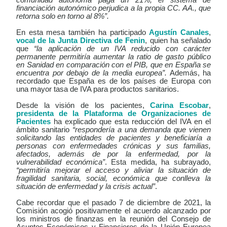
financiación autonómico perjudica a la propia CC. AA., que
retorna solo en torno al 8%”.
En esta mesa también ha participado
Agustín Canales
,
vocal de la Junta Directiva de Fenin
, quien ha señalado
que
“la aplicación de un IVA reducido con carácter
permanente permitiría aumentar la ratio de gasto público
en Sanidad en comparación con el PIB, que en España se
encuentra por debajo de la media europea”.
Además, ha
recordado que España es de los países de Europa con
una mayor tasa de IVA para productos sanitarios.
Desde la visión de los pacientes,
Carina Escobar
,
presidenta de la Plataforma de Organizaciones de
Pacientes
ha explicado que
esta reducción del IVA en el
ámbito sanitario
“respondería a una demanda que vienen
solicitando las entidades de pacientes y beneficiaría a
personas con enfermedades crónicas y sus familias,
afectados, además de por la enfermedad, por la
vulnerabilidad económica”
. Esta medida, ha subrayado,
“permitiría mejorar el acceso y aliviar la situación de
fragilidad sanitaria, social, económica que conlleva la
situación de enfermedad y la crisis actual”
.
Cabe recordar que el pasado 7 de diciembre de 2021, la
Comisión acogió positivamente el acuerdo alcanzado por
los ministros de finanzas en la reunión del Consejo de
Asuntos Económicos y Financieros de la Unión Europea