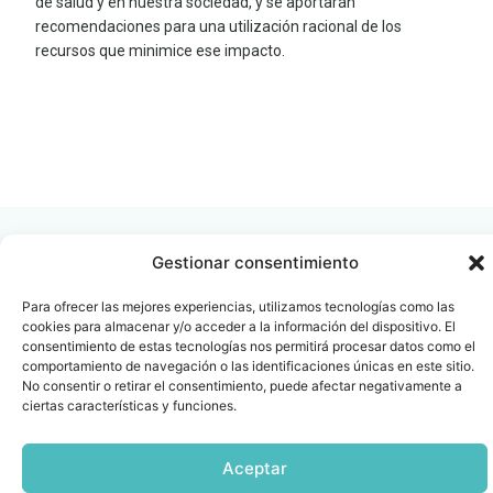
de salud y en nuestra sociedad, y se aportarán
recomendaciones para una utilización racional de los
recursos que minimice ese impacto.
LEER
DOCUMENTO
Gestionar consentimiento
Para ofrecer las mejores experiencias, utilizamos tecnologías como las
cookies para almacenar y/o acceder a la información del dispositivo. El
Contacto
Oficina Barcelona
consentimiento de estas tecnologías nos permitirá procesar datos como el
info@fenin.es
Travesera de Gracia, 56 -
comportamiento de navegación o las identificaciones únicas en este sitio.
1º, 3ª 08006
No consentir o retirar el consentimiento, puede afectar negativamente a
C/ Villanueva, 20 - 1-
932 014 655
ciertas características y funciones.
28001
915 759 800
Aceptar
Política
Cookies
Aviso
SIIF(Canal
Políticas
Copyright © 2025 FENIN |
|
|
|
|
de
legal
de
y