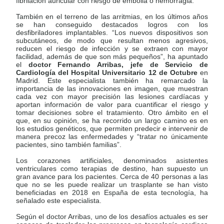
fibrilación auricular con riesgo de embolia o hemorragia.
También en el terreno de las arritmias, en los últimos años
se han conseguido destacados logros con los
desfibriladores implantables. “Los nuevos dispositivos son
subcutáneos, de modo que resultan menos agresivos,
reducen el riesgo de infección y se extraen con mayor
facilidad, además de que son más pequeños”, ha apuntado
el
doctor Fernando Arribas, jefe de Servicio de
Cardiología del Hospital Universitario 12 de Octubre
en
Madrid. Este especialista también ha remarcado la
importancia de las innovaciones en imagen, que muestran
cada vez con mayor precisión las lesiones cardíacas y
aportan información de valor para cuantificar el riesgo y
tomar decisiones sobre el tratamiento. Otro ámbito en el
que, en su opinión, se ha recorrido un largo camino es en
los estudios genéticos, que permiten predecir e intervenir de
manera precoz las enfermedades y “tratar no únicamente
pacientes, sino también familias”.
Los corazones artificiales, denominados asistentes
ventriculares como terapias de destino, han supuesto un
gran avance para los pacientes. Cerca de 40 personas a las
que no se les puede realizar un trasplante se han visto
beneficiadas en 2018 en España de esta tecnología, ha
señalado este especialista.
Según el doctor Arribas, uno de los desafíos actuales es ser