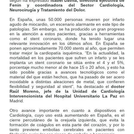
según ha expresado
Isabel Dávila, directora ejecutiva de
Fenin
y coordinadora del Sector Cardiología,
Neurocirugía y Tratamiento del Dolor.
En España, unas 50.000 personas mueren por infarto
agudo de miocardio, un escenario alarmante en este tipo de
patologías. Sin embargo, se ha producido un gran progreso
en la atención a estos pacientes, gracias a herramientas
como el stent coronario, donde ha tenido lugar una
relevante innovación en los últimos años. En España se
ponen aproximadamente 70.000 stents al año, que permiten
tratar mejor la cardiopatía isquémica. “En la actualidad, la
mortalidad en los pacientes que sufren un infarto y se les
implanta un stent coronario se sitúa entre el 4 y el 5%,
porcentaje mucho menor al de hace 15 o 20 años, y esto ha
sido posible gracias a avances tecnológicos como el
material del que están hechos, que ha pasado de ser acero
inoxidable a distintas aleaciones de metal, que confieren
flexibilidad y seguridad al stent”, ha destacado
el
doctor
Raúl Moreno, jefe de la Unidad de Cardiología
Intervencionista del Hospital Universitario La Paz
en
Madrid.
Otro avance importante en cuanto a dispositivos en
Cardiología, cuyo uso está aumentando en España, es el
cierre percutáneo de la orejuela izquierda, que evita la
formación de coágulos en esta parte del corazón, y por lo
tanto previene embolias cerebrales en pacientes con