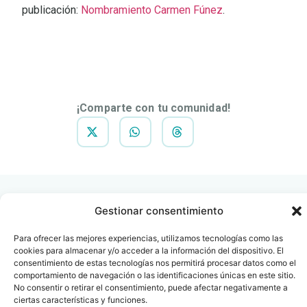
publicación:
Nombramiento Carmen Fúnez
.
DESCARGAR
NOTA DE
PRENSA
¡Comparte con tu comunidad!
Gestionar consentimiento
Para ofrecer las mejores experiencias, utilizamos tecnologías como las
cookies para almacenar y/o acceder a la información del dispositivo. El
Contacto
Oficina Barcelona
consentimiento de estas tecnologías nos permitirá procesar datos como el
info@fenin.es
Travesera de Gracia, 56 -
comportamiento de navegación o las identificaciones únicas en este sitio.
1º, 3ª 08006
C/ Villanueva, 20 - 1-
No consentir o retirar el consentimiento, puede afectar negativamente a
932 014 655
ciertas características y funciones.
28001