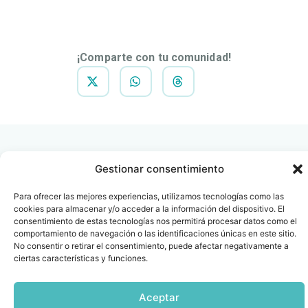
DESCARGAR
NOTA DE
PRENSA
¡Comparte con tu comunidad!
Gestionar consentimiento
Para ofrecer las mejores experiencias, utilizamos tecnologías como las
Contacto
Oficina Barcelona
cookies para almacenar y/o acceder a la información del dispositivo. El
info@fenin.es
Travesera de Gracia, 56 -
consentimiento de estas tecnologías nos permitirá procesar datos como el
1º, 3ª 08006
comportamiento de navegación o las identificaciones únicas en este sitio.
C/ Villanueva, 20 - 1-
No consentir o retirar el consentimiento, puede afectar negativamente a
932 014 655
28001
ciertas características y funciones.
915 759 800
Política
Cookies
Aviso
SIIF(Canal
Políticas
Copyright © 2025 FENIN |
|
|
|
|
Aceptar
de
legal
de
y
Todos los derechos