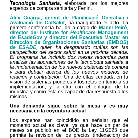
Tecnología Sanitaria
,
elaborada por los mejores
expertos de compra sanitaria y Fenin.
Àlex Guarga, gerent de Planificació Operativa i
Avaluació del CatSalut
, ha inaugurado el acto. La
primera conferencia ha ido a cargo de
Manel Peiró,
director
del Institute for
Healthcare
Management
de EsadeGov y director del Executive Master en
Dirección de Organizaciones Sanitarias (EMDOS)
de
ESADE
, quien ha desgranado cuáles son las
perspectivas del sector salud en la próxima década.
El programa ha incluido dos mesas redondas para
analizar las aportaciones de la tecnología sanitaria a
la implementación de los nuevos sistemas de compra
y para debatir acerca de los nuevos modelos de
relación y contratación.
Una de ellas centrada en la
visión de sistemas pioneros y los retos en torno a su
implementación, y la otra con el enfoque de la
industria y como ésta es capaz de dar respuesta a los
mismos.
Una demanda sigue sobre la mesa y es muy
necesaria en la coyuntura actual
Los expertos han coincidido en señalar que el
momento actual es clave, ya que hace un par de
meses se publicó en el BOE la Ley 11/2023 que
permite la revisión de los precios (indexación) de