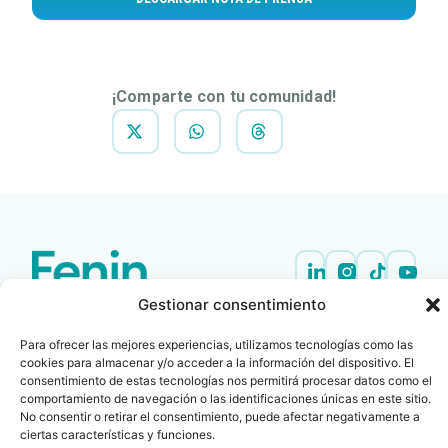
¡Comparte con tu comunidad!
Gestionar consentimiento
Contacto
Oficina Barcelona
info@fenin.es
Travesera de Gracia, 56 -
Para ofrecer las mejores experiencias, utilizamos tecnologías como las
1º, 3ª 08006
C/ Villanueva, 20 - 1-
cookies para almacenar y/o acceder a la información del dispositivo. El
932 014 655
28001
consentimiento de estas tecnologías nos permitirá procesar datos como el
comportamiento de navegación o las identificaciones únicas en este sitio.
915 759 800
No consentir o retirar el consentimiento, puede afectar negativamente a
Política
Cookies
Aviso
SIIF(Canal
Políticas
Copyright © 2025 FENIN |
|
|
|
|
ciertas características y funciones.