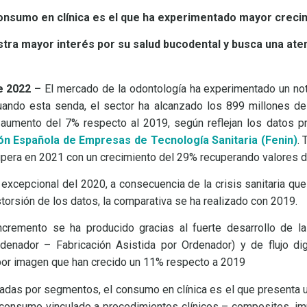
nsumo en clínica es el que ha experimentado mayor crecim
tra mayor interés por su salud bucodental y busca una at
e 2022 –
El mercado de la odontología ha experimentado un not
nuando esta senda, el sector ha alcanzado los 899 millones de
aumento del 7% respecto al 2019, según reflejan los datos pr
ón Española de Empresas de Tecnología Sanitaria (Fenin)
. 
pera en 2021 con un crecimiento del 29% recuperando valores d
n excepcional del 2020, a consecuencia de la crisis sanitaria qu
istorsión de los datos, la comparativa se ha realizado con 2019.
incremento se ha producido gracias al fuerte desarrollo de 
denador – Fabricación Asistida por Ordenador) y de flujo dig
por imagen que han crecido un 11% respecto a 2019
tadas por segmentos, el consumo en clínica es el que presenta 
 consumo vinculado a procedimientos clínicos – composites, im