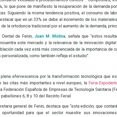
, lo que pone de manifiesto la recuperación de la demanda por
cas. Siguiendo la misma tendencia positiva, el consumo de labo
destacar que en un 33% se debe al incremento de los materiale
lo de la ortodoncia tradicional por el aumento de la demanda, prin
r Dental de Fenin,
Juan M. Molina
, señala que “estos resul
cuentra este mercado y la relevancia de la innovación digital 
blación cada vez está más concienciada de la importancia de c
 personalizada, como también refleja el estudio”.
 plena efervescencia por la transformación tecnológica que es
e las citas más importantes a nivel europeo, la
Feria Expodent
a Federación Española de Empresas de Tecnología Sanitaria (Fen
 pabellones 6, 8 y 10 del Recinto Ferial.
cretaria general de Fenin, destaca que “esta edición, que contar
 oportunidad para que el sector muestre sus innovaciones