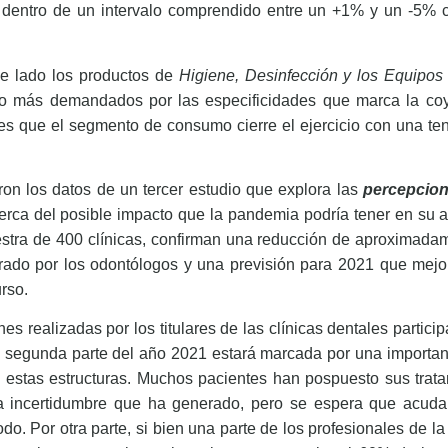
a dentro de un intervalo comprendido entre un +1% y un -5% 
e lado los productos de
Higiene, Desinfección y los Equipos
o más demandados por las especificidades que marca la coyu
es que el segmento de consumo cierre el ejercicio con una te
ron los datos de un tercer estudio que explora las
percepcione
rca del posible impacto que la pandemia podría tener en su ac
tra de 400 clínicas, confirman una reducción de aproximada
rado por los odontólogos y una previsión para 2021 que mej
rso.
es realizadas por los titulares de las clínicas dentales particip
 segunda parte del año 2021 estará marcada por una importan
 estas estructuras. Muchos pacientes han pospuesto sus trat
a incertidumbre que ha generado, pero se espera que acud
odo. Por otra parte, si bien una parte de los profesionales de l