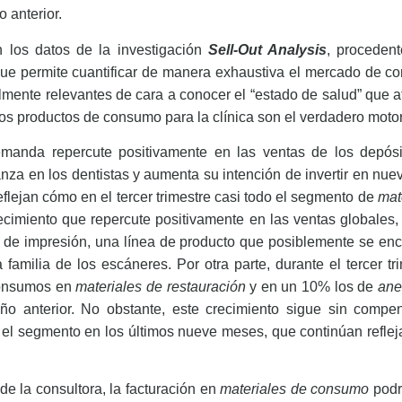
 anterior.
 los datos de la investigación
Sell-Out Analysis
, proceden
que permite cuantificar de manera exhaustiva el mercado de co
mente relevantes de cara a conocer el “estado de salud” que at
los productos de consumo para la clínica son el verdadero motor 
manda repercute positivamente en las ventas de los depósi
za en los dentistas y aumenta su intención de invertir en nue
reflejan cómo en el tercer trimestre casi todo el segmento de
mat
cimiento que repercute positivamente en las ventas globales,
s de impresión, una línea de producto que posiblemente se enc
amilia de los escáneres. Por otra parte, durante el tercer tr
consumos en
materiales de restauración
y en un 10% los de
ane
 año anterior. No obstante, este crecimiento sigue sin compen
r el segmento en los últimos nueve meses, que continúan refle
e la consultora, la facturación en
materiales de consumo
podrí