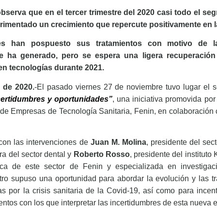
bserva que en el tercer trimestre del 2020 casi todo el se
mentado un crecimiento que repercute positivamente en la
es han pospuesto sus tratamientos con motivo de l
ue ha generado, pero se espera una ligera recuperació
 en tecnologías durante 2021.
 de 2020.
-El pasado viernes 27 de noviembre tuvo lugar el s
ncertidumbres y oportunidades”
, una iniciativa promovida por
e Empresas de Tecnología Sanitaria, Fenin, en colaboración co
 con las intervenciones de
Juan M. Molina
, presidente del sec
ra del sector dental y
Roberto Rosso
, presidente del institut
gica de este sector de Fenin y especializada en investiga
tro supuso una oportunidad para abordar la evolución y las t
por la crisis sanitaria de la Covid-19, así como para incenti
ntos con los que interpretar las incertidumbres de esta nueva 