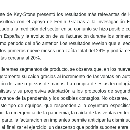
ente de Key-Stone presentó los resultados más relevantes de l
nsultora con el apoyo de Fenin. Gracias a la investigación
F
ocado a la medición del sector en su conjunto se hizo posible c
n España y la evolución de su facturación durante los prime
mo periodo del año anterior. Los resultados revelan que el se
os primeros nueve meses una caída total del 24% y podría cerr
ntas cercana al 20%.
diferentes segmentos de producto, se observa que, en los nuev
geramente su caída gracias al incremento de las ventas en aut
ción del aire o piezas de manos. La compra de estas tecnologí
ntistas y su progresiva adaptación a los protocolos de segur
 avance de la pandemia y los posibles contagios. No obstante,
este tipo de equipos, que responden a la coyuntura específica
 la emergencia de la pandemia, la caída de las ventas en tecn
 parte, la facturación en implantes permite anticipar la disminuc
al finalizar el ejercicio, un descenso que podría suponer ent