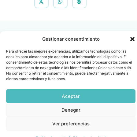
Gestionar consentimiento
Para ofrecer las mejores experiencias, utilizamos tecnologías como las
Contacto
Oficina Barcelona
cookies para almacenar y/o acceder a la información del dispositivo. El
info@fenin.es
Travesera de Gracia, 56 -
consentimiento de estas tecnologías nos permitirá procesar datos como el
comportamiento de navegación o las identificaciones únicas en este sitio.
1º, 3ª 08006
C/ Villanueva, 20 - 1-
No consentir o retirar el consentimiento, puede afectar negativamente a
932 014 655
28001
ciertas características y funciones.
915 759 800
Política
Cookies
Aviso
SIIF(Canal
Políticas
Copyright © 2025 FENIN |
|
|
|
|
Aceptar
de
legal
de
y
Todos los derechos
privacidad
denuncias)
Certificacio
reservados
Denegar
Ver preferencias