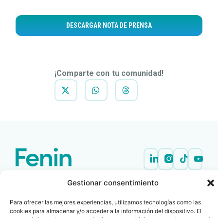
DESCARGAR NOTA DE PRENSA
¡Comparte con tu comunidad!
Contacto
Oficina Barcelona
Gestionar consentimiento
info@fenin.es
Travesera de Gracia, 56 -
1º, 3ª 08006
C/ Villanueva, 20 - 1-
Para ofrecer las mejores experiencias, utilizamos tecnologías como las
932 014 655
cookies para almacenar y/o acceder a la información del dispositivo. El
28001