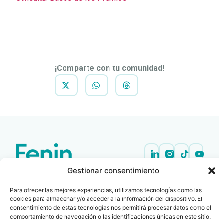
DESCARGAR
NOTA DE
PRENSA
¡Comparte con tu comunidad!
Gestionar consentimiento
Contacto
Oficina Barcelona
info@fenin.es
Travesera de Gracia, 56 -
Para ofrecer las mejores experiencias, utilizamos tecnologías como las
1º, 3ª 08006
C/ Villanueva, 20 - 1-
cookies para almacenar y/o acceder a la información del dispositivo. El
932 014 655
28001
consentimiento de estas tecnologías nos permitirá procesar datos como el
comportamiento de navegación o las identificaciones únicas en este sitio.
915 759 800