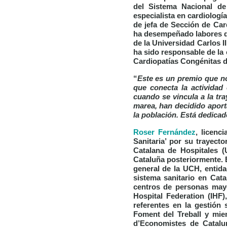
del Sistema Nacional de
especialista en cardiología
de jefa de Sección de Car
ha desempeñado labores do
de la Universidad Carlos I
ha sido responsable de la
Cardiopatías Congénitas 
“
Este es un premio que no
que conecta la actividad 
cuando se vincula a la tr
marea, han decidido aporta
la población. Está dedicad
Roser Fernández
, licenc
Sanitaria’
por su trayector
Catalana de Hospitales 
Cataluña posteriormente. 
general de la UCH, entid
sistema sanitario en Cata
centros de personas mayo
Hospital Federation (IHF
referentes en la gestión
Foment del Treball y mie
d’Economistes de Catal