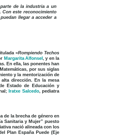
parte de la industria a un
r. Con este reconocimiento
 puedan llegar a acceder a
itulada
«
Rompiendo Techos
or
Margarita Alfonsel
, y en la
as. En ella, las ponentes han
 Matemáticas, por sus siglas
miento y la mentorización de
 alta dirección. En la mesa
 de Estado de Educación y
nal;
Iratxe Salcedo
, pediatra
ca de la brecha de género en
ía Sanitaria y Mujer” puesto
iativa nació alineada con los
del Plan España Puede (Eje