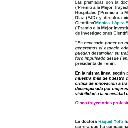
Las premiadas son la doc
(
‘Premio a la Mejor Trayec
Hospitales (
‘Premio a la M
Díaz (FJD) y directora cie
Científica’
Mónica López-F
(
‘Premio a la Mejor Invest
de Investigaciones Científi
“
Es necesario poner en m
generemos el espacio ade
puedan desarrollar su tra
foro impulsado desde Feni
presidenta de Fenin.
En la misma línea, según 
muestra más de nuestro co
crítica de innovación a tr
desempeñada por mujeres e
visibilidad a la necesidad
Cinco trayectorias profesi
La doctora
Raquel Yotti
ha
carrera que ha compaginad