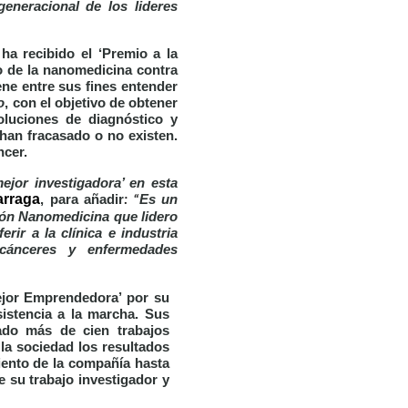
eneracional de los lideres
, ha recibido el
‘Premio a la
po de la nanomedicina contra
iene entre sus fines entender
o
, con el objetivo de obtener
oluciones de diagnóstico y
 han fracasado o no existen.
ncer.
ejor investigadora’ en esta
arraga
, para añadir
Es un
: “
ión Nanomedicina que lidero
rir a la clínica e industria
 cánceres y enfermedades
ejor Emprendedora
’ por su
istencia a la marcha. Sus
ado más de cien trabajos
 la sociedad los resultados
iento de la compañía hasta
de su trabajo investigador y