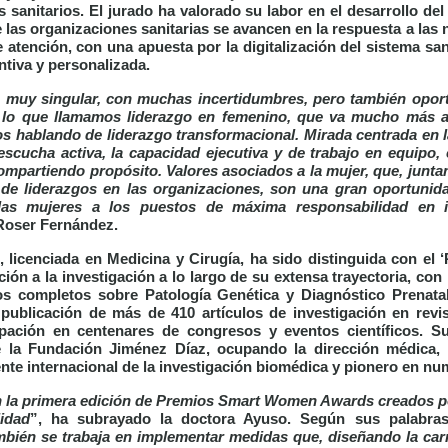
 sanitarios. El jurado ha valorado su labor en el desarrollo de
 las organizaciones sanitarias se avancen en la respuesta a las
atención, con una apuesta por la digitalización del sistema san
ntiva y personalizada.
uy singular, con muchas incertidumbres, pero también oportu
e lo que llamamos liderazgo en femenino, que va mucho más al
s hablando de liderazgo transformacional. Mirada centrada en la
escucha activa, la capacidad ejecutiva y de trabajo en equipo, 
ompartiendo propósito. Valores asociados a la mujer, que, junta
 de liderazgos en las organizaciones, son una gran oportunid
las mujeres a los puestos de máxima responsabilidad en 
Roser Fernández.
, licenciada en Medicina y Cirugía, ha sido distinguida con el ‘
ión a la investigación a lo largo de su extensa trayectoria, con
ros completos sobre Patología Genética y Diagnóstico Prenatal
 publicación de más de 410 artículos de investigación en revis
ipación en centenares de congresos y eventos científicos. Su
de la Fundación Jiménez Díaz, ocupando la dirección médica,
nte internacional de la investigación biomédica y pionero en nu
 la primera edición de Premios Smart Women Awards creados po
idad
”, ha subrayado la doctora Ayuso. Según sus palabras
ambién se trabaja en implementar medidas que, diseñando la car