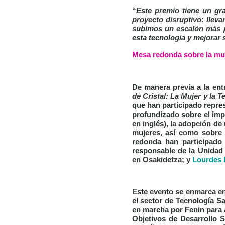
“
Este premio tiene un gra
proyecto disruptivo: llev
subimos un escalón más pa
esta tecnología y mejorar 
Mesa redonda sobre la muje
De manera previa a la ent
de Cristal: La Mujer y la T
que han participado repres
profundizado sobre el imp
en inglés), la adopción de
mujeres, así como sobre 
redonda han participad
responsable de la Unidad
en Osakidetza; y
Lourdes 
Este evento se enmarca en
el sector de Tecnología S
en marcha por Fenin para a
Objetivos de Desarrollo 