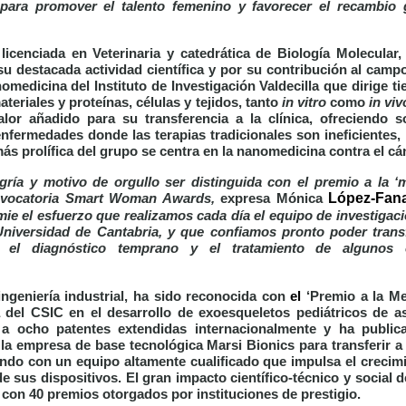
 para promover el talento femenino y favorecer el recambio g
 licenciada en Veterinaria y catedrática de Biología Molecular
 su destacada actividad científica y por su contribución al cam
omedicina del Instituto de Investigación Valdecilla que dirige t
teriales y proteínas, células y tejidos, tanto
in vitro
como
in viv
lor añadido para su transferencia a la clínica, ofreciendo s
enfermedades donde las terapias tradicionales son ineficientes,
más prolífica del grupo se centra en la nanomedicina contra el cá
ría y motivo de orgullo ser distinguida con el premio a la ‘m
López-Fan
onvocatoria Smart Woman Awards,
expresa Mónica
ie el esfuerzo que realizamos cada día el equipo de investigac
 Universidad de Cantabria, y que confiamos pronto poder transfe
a el diagnóstico temprano y el tratamiento de algunos
ingeniería industrial, ha sido reconocida con
el
‘
Premio a la M
 del CSIC en el desarrollo de exoesqueletos pediátricos de as
 a ocho patentes extendidas internacionalmente y ha public
 la empresa de base tecnológica Marsi Bionics para transferir a
ando con un equipo altamente cualificado que impulsa el crecim
de sus dispositivos. El gran impacto científico-técnico y social 
on 40 premios otorgados por instituciones de prestigio.