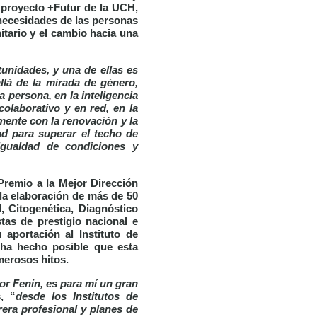
l proyecto +Futur de la UCH,
 necesidades de las personas
itario y el cambio hacia una
nidades, y una de ellas es
lá de la mirada de género,
 persona, en la inteligencia
colaborativo y en red, en la
mente con la renovación y la
ad para superar el techo de
igualdad de condiciones y
Premio a la Mejor Dirección
 la elaboración de más de 50
, Citogenética, Diagnóstico
tas de prestigio nacional e
 aportación al Instituto de
 ha hecho posible que esta
merosos hitos.
r Fenin, es para mí un gran
, “
desde los Institutos de
rera profesional y planes de