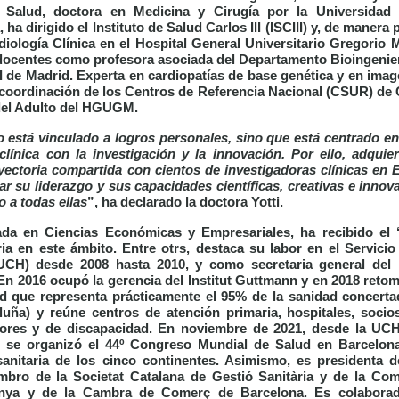
 Salud, doctora en Medicina y Cirugía por la Universida
, ha dirigido el Instituto de Salud Carlos III (ISCIII) y, de maner
diología Clínica en el Hospital General Universitario Gregor
centes como profesora asociada del Departamento Bioingenierí
II de Madrid. Experta en cardiopatías de base genética y en ima
 coordinación de los Centros de Referencia Nacional (CSUR) de 
del Adulto del HGUGM.
 está vinculado a logros personales, sino que está centrado en 
clínica con la investigación y la innovación. Por ello, adquie
ayectoria compartida con cientos de investigadoras clínicas en 
r su liderazgo y sus capacidades científicas, creativas e innov
o a todas ellas
”, ha declarado la doctora Yotti.
iada en Ciencias Económicas y Empresariales, ha recibido el
ia en este ámbito. Entre otrs, destaca su labor en el Servicio
(UCH) desde 2008 hasta 2010, y como secretaria general del
En 2016 ocupó la gerencia del Institut Guttmann y en 2018 reto
ad que representa prácticamente el 95% de la sanidad concert
luña) y reúne centros de atención primaria, hospitales, socios
res y de discapacidad. En noviembre de 2021, desde la UCH, 
), se organizó el 44º Congreso Mundial de Salud en Barcelon
 sanitaria de los cinco continentes. Asimismo, es presidenta
mbro de la Societat Catalana de Gestió Sanitària y de la Com
unya y de la Cambra de Comerç de Barcelona. Es colabora