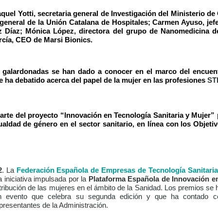
quel Yotti, secretaria general de Investigación del Ministerio de
general de la Unión Catalana de Hospitales; Carmen Ayuso, jefe
 Díaz; Mónica López, directora del grupo de Nanomedicina del
arcía, CEO de Marsi Bionics.
 galardonadas se han dado a conocer en el marco del encue
 ha debatido acerca del papel de la mujer en las profesiones
ST
 parte del proyecto “Innovación en Tecnología Sanitaria y Mujer
ualdad de género en el sector sanitario, en línea con los Objeti
2
.
La
Federación Española de Empresas de Tecnología Sanitaria
a iniciativa impulsada por la
Plataforma Española de Innovación en
ntribución de las mujeres en el ámbito de la Sanidad. Los premios se
n evento que celebra su segunda edición y que ha contado co
epresentantes de la Administración.