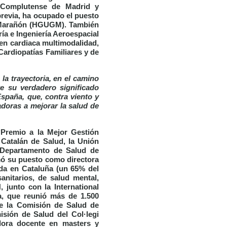
d Complutense de Madrid y
a previa, ha ocupado el puesto
io Marañón (HGUGM). También
a e Ingeniería Aeroespacial
gen cardiaca multimodalidad,
Cardiopatías Familiares y de
la trayectoria, en el camino
re su verdadero significado
España, que, contra viento y
adoras a mejorar la salud de
‘Premio a la Mejor Gestión
 Catalán de Salud, la Unión
 Departamento de Salud de
mó su puesto como directora
ada en Cataluña (un 65% del
anitarios, de salud mental,
junto con la International
a, que reunió más de 1.500
 de la Comisión de Salud de
isión de Salud del Col·legi
dora docente en masters y