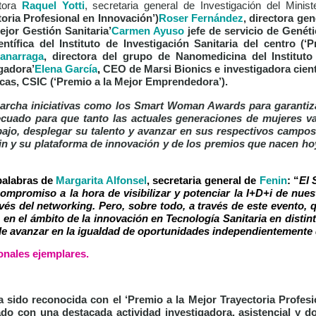
tora
Raquel Yotti
, secretaria general de Investigación del Minis
toria Profesional en Innovación’)
Roser Fernández
, directora ge
ejor Gestión Sanitaria’
Carmen Ayuso
jefe de servicio de Genét
ntífica del Instituto de Investigación Sanitaria del centro (‘
P
anarraga
, directora del grupo de Nanomedicina del Instituto 
igadora’
Elena García
,
CEO de Marsi Bionics e investigadora cient
cas, CSIC (‘
Premio a la Mejor Emprendedora
’).
archa iniciativas como los Smart Woman Awards para garantiza
cuado para que tanto las actuales generaciones de mujeres va
bajo, desplegar su talento y avanzar en sus respectivos campos.
n y su plataforma de innovación y de los premios que nacen ho
palabras de
Margarita Alfonsel
, secretaria general de
Fenin
: “
El
mpromiso a la hora de visibilizar y potenciar la I+D+i de nues
avés del networking. Pero, sobre todo, a través de este evento,
n el ámbito de la innovación en Tecnología Sanitaria en distint
 de avanzar en la igualdad de oportunidades independientemente
onales ejemplares.
 sido reconocida con el
‘Premio a la Mejor Trayectoria Profes
o con una destacada actividad investigadora, asistencial y doc