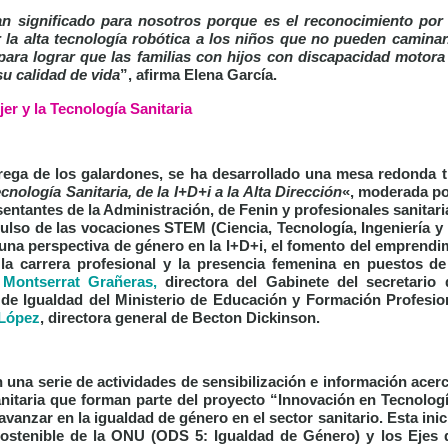
n significado para nosotros porque es el reconocimiento por 
ar la alta tecnología robótica a los niños que no pueden camina
ra lograr que las familias con hijos con discapacidad motora
su calidad de vida
”, afirma Elena García.
r y la Tecnología Sanitaria
rega de los galardones, se ha desarrollado una mesa redonda t
ecnología Sanitaria, de la I+D+i a la Alta Dirección
«, moderada p
entantes de la Administración, de Fenin y profesionales sanitari
ulso de las vocaciones STEM (Ciencia, Tecnología, Ingeniería y
 una perspectiva de género en la I+D+i, el fomento del emprendi
la carrera profesional y la presencia femenina en puestos de
o
Montserrat Grañeras,
directora del Gabinete del secretario
 de Igualdad del Ministerio de Educación y Formación Profesio
López
, directora general de Becton Dickinson.
 una serie de actividades de sensibilización e información acer
anitaria que forman parte del proyecto “Innovación en Tecnolog
vanzar en la igualdad de género en el sector sanitario. Esta inic
Sostenible de la ONU (ODS 5: Igualdad de Género) y los Ejes 