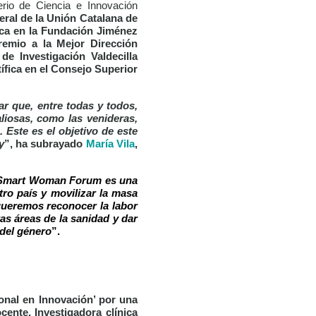
terio de Ciencia e Innovación
neral de la Unión Catalana de
ica en la Fundación Jiménez
remio a la Mejor Dirección
de Investigación Valdecilla
ífica en el Consejo Superior
r que, entre todas y todos,
liosas, como las venideras,
 Este es el objetivo de este
y
”, ha subrayado
María Vila
,
 Smart Woman Forum es una
tro país y movilizar la masa
 queremos reconocer la labor
as áreas de la sanidad y dar
 del género
”.
ional en Innovación’
por una
ente. Investigadora clínica