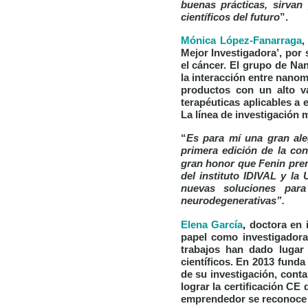
buenas prácticas, sirvan
científicos del futuro
”.
Mónica López-Fanarraga
,
Mejor Investigadora’
, por
el cáncer. El grupo de Nan
la interacción entre nanoma
productos con un alto va
terapéuticas aplicables a 
La línea de investigación 
“
Es para mí una gran aleg
primera edición de la c
gran honor que Fenin prem
del instituto IDIVAL y la
nuevas soluciones par
neurodegenerativas”
.
Elena García
,
doctora en 
papel como investigadora
trabajos han dado lugar
científicos. En 2013 funda
de su investigación, cont
lograr la certificación CE 
emprendedor se reconoce c