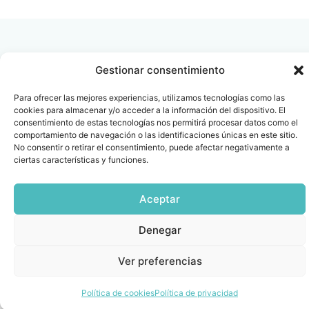
Gestionar consentimiento
Contacto
Oficina Barcelona
Para ofrecer las mejores experiencias, utilizamos tecnologías como las
cookies para almacenar y/o acceder a la información del dispositivo. El
info@fenin.es
Travesera de Gracia, 56 -
consentimiento de estas tecnologías nos permitirá procesar datos como el
1º, 3ª 08006
C/ Villanueva, 20 - 1-
comportamiento de navegación o las identificaciones únicas en este sitio.
932 014 655
No consentir o retirar el consentimiento, puede afectar negativamente a
28001
ciertas características y funciones.
915 759 800
Política
Cookies
Aviso
SIIF(Canal
Políticas
Copyright © 2025 FENIN |
|
|
|
|
de
legal
de
y
Aceptar
Todos los derechos
privacidad
denuncias)
Certificacio
reservados
Denegar
Ver preferencias
Política de cookies
Política de privacidad