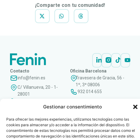
¡Comparte con tu comunidad!
Contacto
Oficina Barcelona
info@fenin.es
Travesera de Gracia, 56 -
1º, 3ª 08006
C/ Villanueva, 20 - 1-
932 014 655
28001
915 759 800
Gestionar consentimiento
Política
Cookies
Aviso
SIIF(Canal
Políticas
Copyright © 2025 FENIN |
|
|
|
|
de
legal
de
y
Todos los derechos
Para ofrecer las mejores experiencias, utilizamos tecnologías como las
privacidad
denuncias)
Certificacio
reservados
cookies para almacenar y/o acceder a la información del dispositivo. El
consentimiento de estas tecnologías nos permitirá procesar datos como el
comportamiento de navegación o las identificaciones únicas en este sitio.