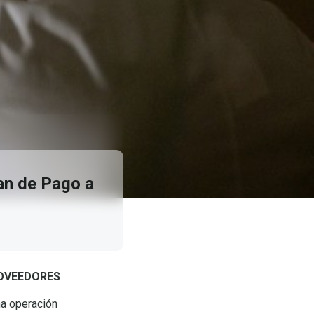
lan de Pago a
ROVEEDORES
na operación