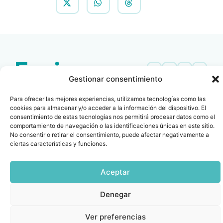
Gestionar consentimiento
Contacto
Oficina Barcelona
Para ofrecer las mejores experiencias, utilizamos tecnologías como las
info@fenin.es
Travesera de Gracia, 56 -
cookies para almacenar y/o acceder a la información del dispositivo. El
1º, 3ª 08006
C/ Villanueva, 20 - 1-
consentimiento de estas tecnologías nos permitirá procesar datos como el
932 014 655
comportamiento de navegación o las identificaciones únicas en este sitio.
28001
No consentir o retirar el consentimiento, puede afectar negativamente a
915 759 800
ciertas características y funciones.
Política
Cookies
Aviso
SIIF(Canal
Políticas
Copyright © 2025 FENIN |
|
|
|
|
de
legal
de
y
Todos los derechos
privacidad
denuncias)
Certificacio
Aceptar
reservados
Denegar
Ver preferencias