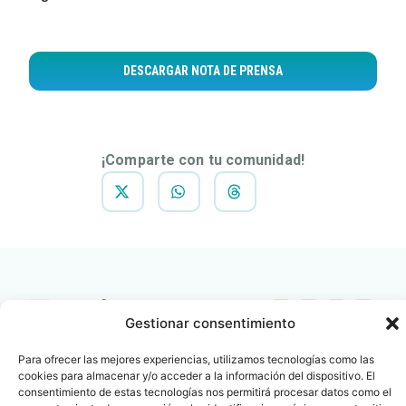
DESCARGAR NOTA DE PRENSA
¡Comparte con tu comunidad!
Gestionar consentimiento
Contacto
Oficina Barcelona
Para ofrecer las mejores experiencias, utilizamos tecnologías como las
info@fenin.es
Travesera de Gracia, 56 -
cookies para almacenar y/o acceder a la información del dispositivo. El
1º, 3ª 08006
consentimiento de estas tecnologías nos permitirá procesar datos como el
C/ Villanueva, 20 - 1-