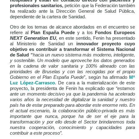
hospitales y están en contacto directo con pacientes y
profesionales sanitarios,
petición que la Federación también
ha realizado ante la Dirección General de Salud Pública,
dependiente de la cartera de Sanidad.
Otro de los temas de alcance abordados en el encuentro se
refiere al
Plan España Puede
y a los
Fondos Europeos
NEXT Generation EU,
en este sentido, Fenin ha presentado
al Ministerio de Sanidad un
innovador
proyecto cuyo
objetivo es contribuir a transformar el Sistema Nacional
de Salud
“
hacia un nuevo sistema más moderno, inteligente,
y sostenible. Un modelo que aproveche los datos generados
en la cadena de valor sanitaria y 100% alineado con las
prioridades de Bruselas y con las recogidas por el propio
Gobierno en el Plan España Puede
”, según ha afirmado
Mª
Luz López-Carrasco
. De cara a la materialización de este
proyecto
,
la presidenta de Fenin ha explicado que
“estamos
ante un momento decisivo ya que la pandemia ha acelerado
varios años la necesidad de digitalizar la sanidad y nuestro
país ha de estar preparado para abordar este enorme reto. En
el actual escenario, la colaboración público-privada es más
importante que nunca, porque ha de ser el eje para la
transformación y por ello desde el Sector brindaremos toda
nuestra cooperación, conocimiento y capacidades para
contribuir a este proceso”.