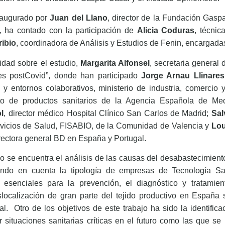
inaugurado por
Juan del Llano
, director de la Fundación Gasp
n, ha contado con la participación de
Alicia Coduras
, técnic
ibio
, coordinadora de Análisis y Estudios de Fenin, encargadas
idad sobre el estudio,
Margarita Alfonsel
, secretaria general
es postCovid”, donde han participado
Jorge Arnau Llinares
ia y entornos colaborativos, ministerio de industria, comercio 
nto de productos sanitarios de la Agencia Española de Me
l
, director médico Hospital Clínico San Carlos de Madrid;
Sal
rvicios de Salud, FISABIO, de la Comunidad de Valencia y
Lou
irectora general BD en España y Portugal.
dio se encuentra el análisis de las causas del desabastecimient
endo en cuenta la tipología de empresas de Tecnología San
s esenciales para la prevención, el diagnóstico y tratami
eslocalización de gran parte del tejido productivo en Españ
ual.
Otro de los objetivos de este trabajo ha sido la identifica
tar situaciones sanitarias críticas en el futuro como las que s