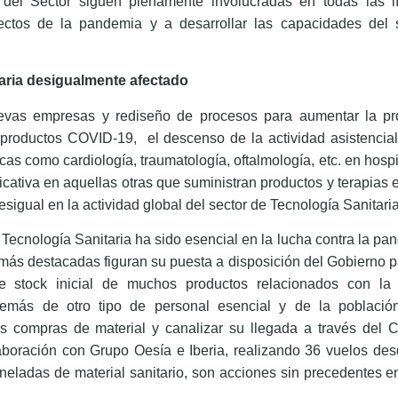
 del Sector siguen plenamente involucradas en todas las 
efectos de la pandemia y a desarrollar las capacidades del 
aria desigualmente afectado
evas empresas y rediseño de procesos para aumentar la pr
 productos COVID-19,
el descenso de la actividad asistencia
s como cardiología, traumatología, oftalmología, etc. en hospit
icativa en aquellas otras que suministran productos y terapias
igual en la actividad global del sector de Tecnología Sanitaria
 Tecnología Sanitaria ha sido esencial en la lucha contra la pa
más destacadas figuran su puesta a disposición del Gobierno p
e stock inicial de muchos productos relacionados con la 
además de otro tipo de personal esencial y de la población 
las compras de material y canalizar su llegada a través del C
boración con Grupo Oesía e Iberia, realizando 36 vuelos de
eladas de material sanitario, son acciones sin precedentes en