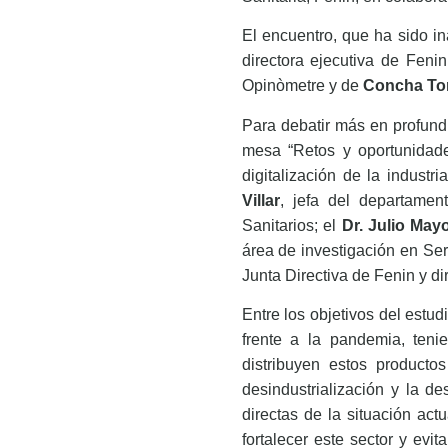
El encuentro, que ha sido 
directora ejecutiva de Feni
Opinòmetre y de
Concha Tor
Para debatir más en profund
mesa “Retos y oportunidad
digitalización de la industr
Villar
, jefa del departame
Sanitarios; el
Dr. Julio Mayo
área de investigación en Se
Junta Directiva de Fenin y d
Entre los objetivos del estu
frente a la pandemia, teni
distribuyen estos producto
desindustrialización y la d
directas de la situación act
fortalecer este sector y evi