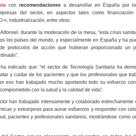
uta
con
recomendaciones
a desarrollar en España por los
empresas del sector, en aspectos tales como financiación 
D+i, industrialización, entre otros.
lfonsel, durante la moderación de la mesa, “esta crisis sanita
s los países del mundo, y especialmente en España y ha pues
ón de protocolos de acción que hubieran proporcionado un
rdinado”.
ha indicado que: “el sector de Tecnología Sanitaria ha dem
tratar y cuidar de los pacientes y que los profesionales que t
por eso han trabajado mucho aportando todo su esfuerzo cono
omprometido con la salud y la calidad de vida”.
ctor han trabajado intensamente y colaborado estrechamente 
micas y extranjeras para aunar esfuerzos y responder con cel
ud, pacientes y profesionales sanitarios, mostrándose como un