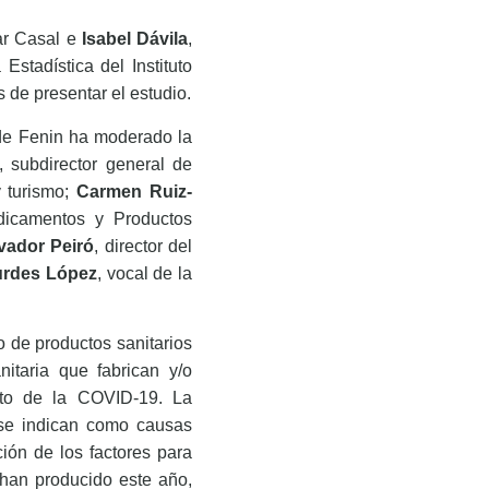
ar Casal e
Isabel Dávila
,
a Estadística del Instituto
 de presentar el estudio.
 de Fenin ha moderado la
, subdirector general de
y turismo;
Carmen Ruiz-
dicamentos y Productos
vador Peiró
, director del
rdes López
, vocal de la
o de productos sanitarios
itaria que fabrican y/o
ento de la COVID-19. La
a se indican como causas
ción de los factores para
e han producido este año,