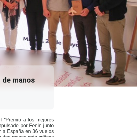
0” de manos
l “Premio a los mejores
mpulsado por Fenin junto
er a España en 36 vuelos