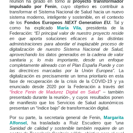
reunión ha girado en torno al
proyecto
transformador
impulsado por Fenin
, cuyo objetivo
e
s contribuir a
transformar el Sistema Nacional de Salud hacia un nuevo
sistema moderno, inteligente y sostenible, en el contexto
de los
Fondos Europeos
NEXT Generation EU.
Tal y
como ha explicado
María Vila,
presidenta de la
Federación:
“El principal valor de nuestro proyecto reside
en que aporta soluciones eficaces a las distintas
administraciones para abordar el inaplazable proceso de
digitalización de nuestro Sistema Nacional de Salud,
aprovechando los datos generados en la cadena de valor
sanitaria y, lo más importante, desde un enfoque
completamente alineado con el Plan España Puede y con
las directrices marcadas por la Unión Europea”.
La
digitalización es precisamente un tema prioritario en esta
fase de recuperación de la crisis de la COVID-19 y
ya
enunciado desde 2020 por la Federación a través del
“Índice Fenin de Madurez Digital en Salud”
– también
presentado durante la reunión-, y cuyos resultados ponen
de manifiesto que los Servicios de Salud autonómicos
presentan un “índice bajo” de transformación digital.
Por su parte, la secretaria general de Fenin,
Margarita
Alfonsel
, ha trasladado a Ruiz Escudero que
“una
Sanidad de calidad y sostenible también requiere de un