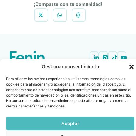
¡Comparte con tu comunidad!
Gestionar consentimiento
Contacto
Oficina Barcelona
info@fenin.es
Travesera de Gracia, 56 -
Para ofrecer las mejores experiencias, utilizamos tecnologías como las
1º, 3ª 08006
C/ Villanueva, 20 - 1-
cookies para almacenar y/o acceder a la información del dispositivo. El
932 014 655
consentimiento de estas tecnologías nos permitirá procesar datos como el
28001
comportamiento de navegación o las identificaciones únicas en este sitio.
915 759 800
No consentir o retirar el consentimiento, puede afectar negativamente a
Política
Cookies
Aviso
SIIF(Canal
Políticas
ciertas características y funciones.
Copyright © 2025 FENIN |
|
|
|
|
de
legal
de
y
Todos los derechos
privacidad
denuncias)
Certificacio
reservados
Aceptar