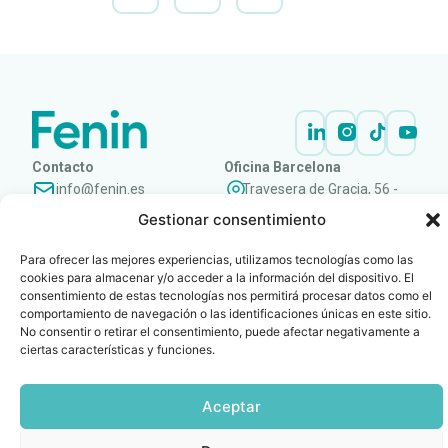
Contacto
Oficina Barcelona
info@fenin.es
Travesera de Gracia, 56 -
1º, 3ª 08006
Gestionar consentimiento
C/ Villanueva, 20 - 1-
932 014 655
28001
Para ofrecer las mejores experiencias, utilizamos tecnologías como las
915 759 800
cookies para almacenar y/o acceder a la información del dispositivo. El
Política
Cookies
Aviso
SIIF(Canal
Políticas
Copyright © 2025 FENIN |
|
|
|
|
consentimiento de estas tecnologías nos permitirá procesar datos como el
de
legal
de
y
comportamiento de navegación o las identificaciones únicas en este sitio.
Todos los derechos
privacidad
denuncias)
Certificacio
No consentir o retirar el consentimiento, puede afectar negativamente a
reservados
ciertas características y funciones.
Aceptar