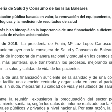
jería de Salud y Consumo de las Islas Baleares
ación pública basada en valor, la renovación del equipamiento, 
lógicas y la medición de resultados de salud
s hizo hincapié en la importancia de una financiación suficient
ada de niveles asistenciales
 de 2019.-
La presidenta de Fenin, Mª Luz López-Carrasco y
reunieron ayer con la consejera de Salud y Consumo de Balear
cia de incorporar de manera racional y gradual en los centros 
s más punteras, que transforman los procesos, mejorando su 
n la salud y calidad de vida de los pacientes.
cia de una financiación suficiente de la sanidad y de una c
e facilite una atención centrada y organizada en torno al pac
e, sin duda, mejorarán su calidad de vida y resultados de sal
te la reunión, expusieron la preocupación del sector p
miento sanitario, según los datos del informe realizado por la F
itales públicos y privados a nivel nacional. Por esta razón, l