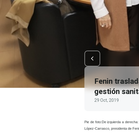
Fenin traslad
gestión sanit
29 Oct, 2019
Pie de foto:De
izquierda
a derecha: 
López-Carrasco, presidenta de Feni