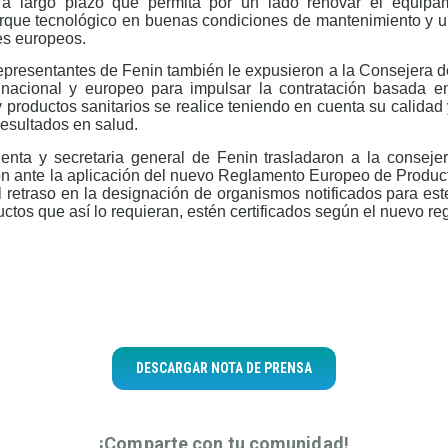
 a largo plazo que permita por un lado renovar el equipam
parque tecnológico en buenas condiciones de mantenimiento y
es europeos.
representantes de Fenin también le expusieron a la Consejera d
l nacional y europeo para impulsar la contratación basada e
y productos sanitarios se realice teniendo en cuenta su calidad 
resultados en salud.
identa y secretaria general de Fenin trasladaron a la conseje
n ante la aplicación del nuevo Reglamento Europeo de Productos
 retraso en la designación de organismos notificados para es
ductos que así lo requieran, estén certificados según el nuevo r
DESCARGAR NOTA DE PRENSA
¡Comparte con tu comunidad!