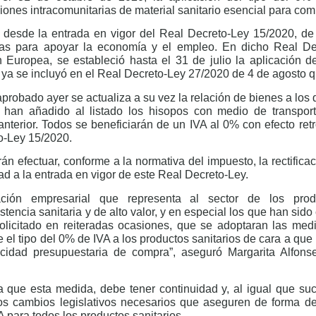
iones intracomunitarias de material sanitario esencial para com
 desde la entrada en vigor del Real Decreto-Ley 15/2020, de
as para apoyar la economía y el empleo. En dicho Real De
 Europea, se estableció hasta el 31 de julio la aplicación 
 ya se incluyó en el Real Decreto-Ley 27/2020 de 4 de agosto 
probado ayer se actualiza a su vez la relación de bienes a los 
e han añadido al listado los hisopos con medio de transport
 anterior. Todos se beneficiarán de un IVA al 0% con efecto ret
o-Ley 15/2020.
án efectuar, conforme a la normativa del impuesto, la rectificac
ad a la entrada en vigor de este Real Decreto-Ley.
ción empresarial que representa al sector de los produ
stencia sanitaria y de alto valor, y en especial los que han si
olicitado en reiteradas ocasiones, que se adoptaran las med
 el tipo del 0% de IVA a los productos sanitarios de cara a que
idad presupuestaria de compra”, aseguró Margarita Alfonsel
 que esta medida, debe tener continuidad y, al igual que su
los cambios legislativos necesarios que aseguren de forma def
A para todos los productos sanitarios.