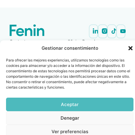
Contacto
Oficina Barcelona
Gestionar consentimiento
info@fenin.es
Travesera de Gracia, 56 -
1º, 3ª 08006
C/ Villanueva, 20 - 1-
Para ofrecer las mejores experiencias, utilizamos tecnologías como las
932 014 655
28001
cookies para almacenar y/o acceder a la información del dispositivo. El
915 759 800
consentimiento de estas tecnologías nos permitirá procesar datos como el
comportamiento de navegación o las identificaciones únicas en este sitio.
Política
Cookies
Aviso
SIIF(Canal
Políticas
Copyright © 2025 FENIN |
|
|
|
|
No consentir o retirar el consentimiento, puede afectar negativamente a
de
legal
de
y
Todos los derechos
ciertas características y funciones.
privacidad
denuncias)
Certificacio
reservados
Aceptar
Denegar
Ver preferencias