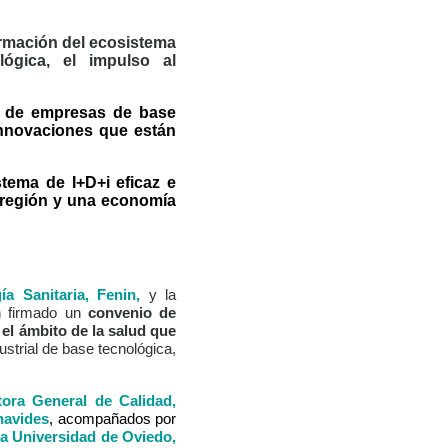
ormación del ecosistema
lógica, el impulso al
s de empresas de base
innovaciones que están
tema de I+D+i eficaz e
a región y una economía
 Sanitaria, Fenin,
y la
n firmado un
convenio de
 el ámbito de la salud que
dustrial de base tecnológica,
tora General de Calidad,
navides
, acompañados por
 la Universidad de Oviedo,