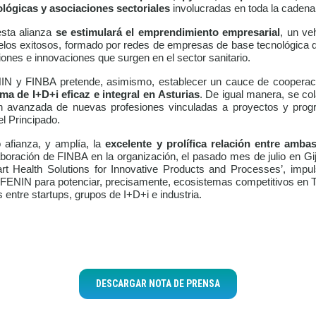
ológicas y asociaciones sectoriales
involucradas en toda la cadena 
esta alianza
se estimulará el emprendimiento empresarial
, un ve
los exitosos, formado por redes de empresas de base tecnológica q
iones e innovaciones que surgen en el sector sanitario.
NIN y FINBA pretende, asimismo, establecer un cauce de cooperac
ma de I+D+i eficaz e integral en Asturias
. De igual manera, se co
n avanzada de nuevas profesiones vinculadas a proyectos y progr
el Principado.
 afianza, y amplía, la
excelente y prolífica relación entre amba
aboración de FINBA en la organización, el pasado mes de julio en Gi
rt Health Solutions
for Innovative Products and Processes’
, impu
 FENIN para potenciar, precisamente, ecosistemas competitivos en Te
s entre startups, grupos de I+D+i e industria.
DESCARGAR NOTA DE PRENSA