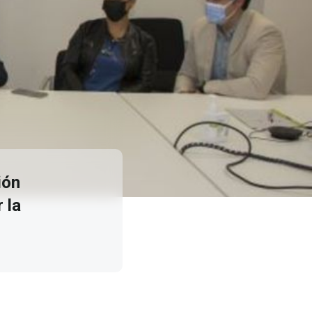
ión
 la