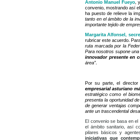
Antonio Manuel Fueyo
, 
convenio, mostrando así e
ha puesto de relieve la im
tanto en el ámbito de la 
importante tejido de empr
Margarita Alfonsel, secr
rubricar este acuerdo. Para
ruta marcada por la Feder
Para nosotros supone una 
innovador presente en 
área”
.
Por su parte, el directo
empresarial asturiano má
estratégico como el biom
presenta la oportunidad d
de generar ventajas compe
ante un trascendental desa
El convenio se basa en el
el ámbito sanitario, así 
pilares básicos y agente
iniciativas que contemp