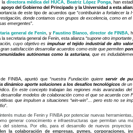
y la
directora médica del HUCA, Beatriz López Ponga
, han estad
l
apoyo del Gobierno del Principado y la Universidad a esta alian
portancia de este tipo de acuerdos que “
contribuirán a fortalecer la 
investigación, donde contamos con grupos de excelencia, como en el 
esas emergentes
”.
etaria general de Fenin
, y
Faustino Blanco, director de FINBA
, 
 la secretaria general de Fenin, esta alianza
“supone otro importante 
ación, cuyo objetivo es
impulsar el tejido industrial de alto val
gran satisfacción desarrollar acuerdos como este que permiten
pone
comunidades autónomas como la asturiana
, que es indudableme
r de FINBA, apuntó que “
nuestra Fundación quiere
servir de pu
s dinámico aporte soluciones a los desafíos tecnológicos
de un 
édico. En este concepto trabajan las regiones más avanzadas del 
e desarrollar modelos de colaboración como el que se acuerda con Fe
titivas que impulsen a situaciones “win-win”… pero esto no se imp
fío
”.
 interés mutuo de Fenin y FINBA por potenciar nuevas herramientas, 
como generar conocimiento e infraestructuras que permitan una may
s del sistema. Por ello, para el desarrollo de nuevos proyecto
len la colaboración de empresas, pymes, corporaciones, inst