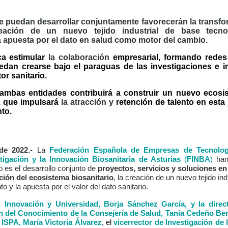
 se puedan desarrollar conjuntamente
favorecerán la transf
creación de un nuevo tejido industrial de base tecno
 apuesta por el dato en salud como motor del cambio.
ca estimular
la colaboración
empresarial, formando rede
edan crearse bajo el paraguas de las investigaciones e 
or sanitario.
ambas entidades contribuirá a construir un nuevo ecosis
s, que impulsará
la atracción y
retención de talento en est
nto.
de 2022.-
La
Federación Española de Empresas de Tecnología
tigación y la Innovación Biosanitaria de Asturias
(
FINBA
)
ha
o es el desarrollo conjunto de
proyectos, servicios y soluciones en
ción del ecosistema biosanitario
, la creación de un nuevo tejido in
o y la apuesta por el valor del dato sanitario.
, Innovación y Universidad, Borja Sánchez García, y la direc
n del Conocimiento de la Consejería de Salud, Tania Cedeño Be
l ISPA, María Victoria Álvarez
, el
vicerrector de Investigación de