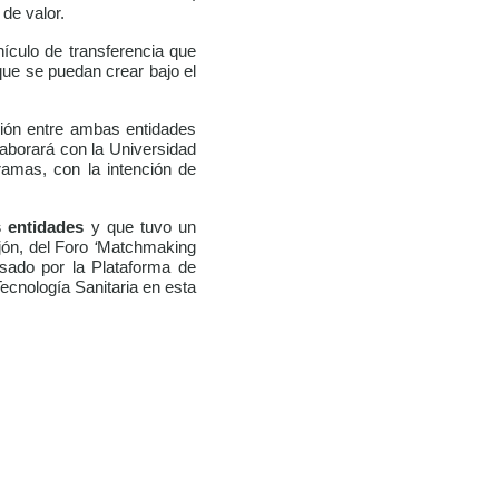
de valor.
hículo de transferencia que
ue se puedan crear bajo el
ión entre ambas entidades
laborará con la Universidad
amas, con la intención de
s entidades
y que tuvo un
jón, del
Foro
‘
Matchmaking
lsado por la Plataforma de
cnología Sanitaria en esta