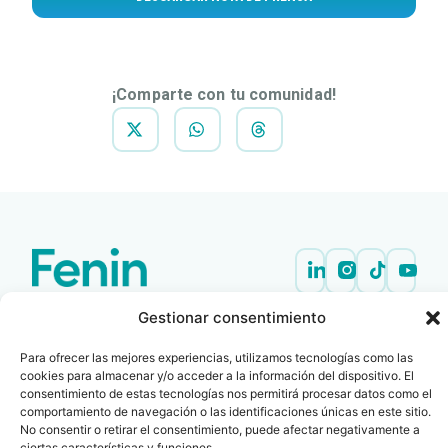
¡Comparte con tu comunidad!
Contacto
Oficina Barcelona
Gestionar consentimiento
info@fenin.es
Travesera de Gracia, 56 -
1º, 3ª 08006
C/ Villanueva, 20 - 1-
Para ofrecer las mejores experiencias, utilizamos tecnologías como las
932 014 655
cookies para almacenar y/o acceder a la información del dispositivo. El
28001
consentimiento de estas tecnologías nos permitirá procesar datos como el
915 759 800
comportamiento de navegación o las identificaciones únicas en este sitio.
Política
Cookies
Aviso
SIIF(Canal
Políticas
No consentir o retirar el consentimiento, puede afectar negativamente a
Copyright © 2025 FENIN |
|
|
|
|
de
legal
de
y
ciertas características y funciones.