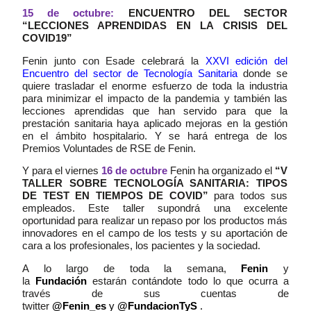
15 de octubre:
ENCUENTRO DEL SECTOR
“LECCIONES APRENDIDAS EN LA CRISIS DEL
COVID19”
Fenin junto con Esade celebrará la
XXVI edición del
Encuentro del sector de Tecnología Sanitaria
donde se
quiere trasladar el enorme esfuerzo de toda la industria
para minimizar el impacto de la pandemia y también las
lecciones aprendidas que han servido para que la
prestación sanitaria haya aplicado mejoras en la gestión
en el ámbito hospitalario. Y se hará entrega de los
Premios Voluntades de RSE de Fenin.
Y para el viernes
16 de octubre
Fenin ha organizado el
“V
TALLER SOBRE TECNOLOGÍA SANITARIA: TIPOS
DE TEST EN TIEMPOS DE COVID”
para todos sus
empleados. Este taller supondrá una excelente
oportunidad para realizar un repaso por los productos más
innovadores en el campo de los tests y su aportación de
cara a los profesionales, los pacientes y la sociedad.
A lo largo de toda la semana,
Fenin
y
la
Fundación
estarán contándote todo lo que ocurra a
través de sus cuentas de
twitter
@Fenin_es
y
@FundacionTyS
.