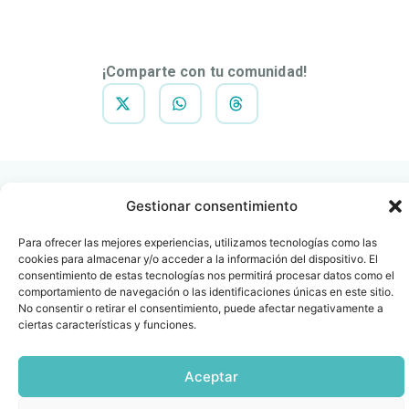
DESCARGAR
NOTA DE
PRENSA
¡Comparte con tu comunidad!
Gestionar consentimiento
Para ofrecer las mejores experiencias, utilizamos tecnologías como las
cookies para almacenar y/o acceder a la información del dispositivo. El
Contacto
Oficina Barcelona
consentimiento de estas tecnologías nos permitirá procesar datos como el
info@fenin.es
Travesera de Gracia, 56 -
comportamiento de navegación o las identificaciones únicas en este sitio.
1º, 3ª 08006
No consentir o retirar el consentimiento, puede afectar negativamente a
C/ Villanueva, 20 - 1-
932 014 655
ciertas características y funciones.
28001
915 759 800
Aceptar
Política
Cookies
Aviso
SIIF(Canal
Políticas
Copyright © 2025 FENIN |
|
|
|
|
de
legal
de
y
Todos los derechos