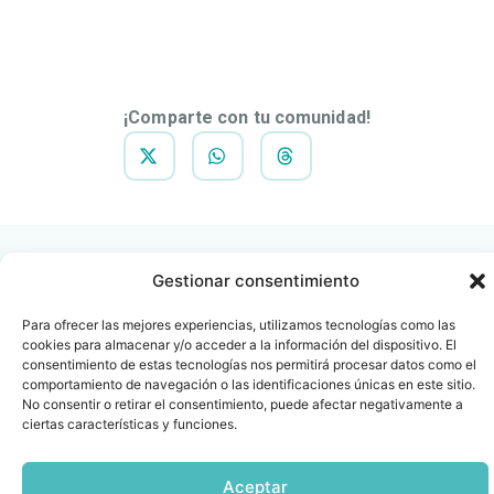
DESCARGAR
NOTA DE
PRENSA
¡Comparte con tu comunidad!
Gestionar consentimiento
Para ofrecer las mejores experiencias, utilizamos tecnologías como las
cookies para almacenar y/o acceder a la información del dispositivo. El
Contacto
Oficina Barcelona
consentimiento de estas tecnologías nos permitirá procesar datos como el
info@fenin.es
Travesera de Gracia, 56 -
comportamiento de navegación o las identificaciones únicas en este sitio.
1º, 3ª 08006
No consentir o retirar el consentimiento, puede afectar negativamente a
C/ Villanueva, 20 - 1-
932 014 655
ciertas características y funciones.
28001
915 759 800
Aceptar
Política
Cookies
Aviso
SIIF(Canal
Políticas
Copyright © 2025 FENIN |
|
|
|
|