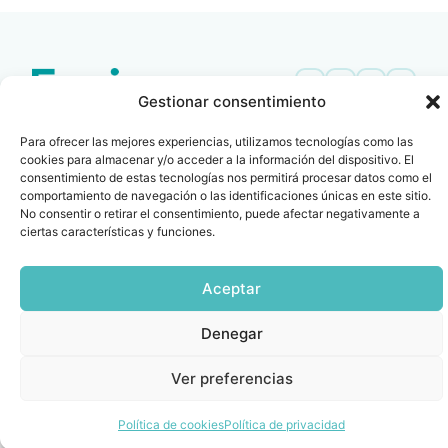
Gestionar consentimiento
Contacto
Oficina Barcelona
Para ofrecer las mejores experiencias, utilizamos tecnologías como las
info@fenin.es
Travesera de Gracia, 56 -
cookies para almacenar y/o acceder a la información del dispositivo. El
1º, 3ª 08006
C/ Villanueva, 20 - 1-
consentimiento de estas tecnologías nos permitirá procesar datos como el
932 014 655
comportamiento de navegación o las identificaciones únicas en este sitio.
28001
No consentir o retirar el consentimiento, puede afectar negativamente a
915 759 800
ciertas características y funciones.
Política
Cookies
Aviso
SIIF(Canal
Políticas
Copyright © 2025 FENIN |
|
|
|
|
de
legal
de
y
Todos los derechos
Aceptar
privacidad
denuncias)
Certificacio
reservados
Denegar
Ver preferencias
Política de cookies
Política de privacidad