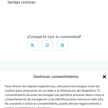
heridas crónicas.
DESCARGAR
NOTA DE
PRENSA
¡Comparte con tu comunidad!
Gestionar consentimiento
Para ofrecer las mejores experiencias, utilizamos tecnologías como las
Contacto
Oficina Barcelona
cookies para almacenar y/o acceder a la información del dispositivo. El
info@fenin.es
Travesera de Gracia, 56 -
consentimiento de estas tecnologías nos permitirá procesar datos como el
1º, 3ª 08006
comportamiento de navegación o las identificaciones únicas en este sitio.
C/ Villanueva, 20 - 1-
932 014 655
No consentir o retirar el consentimiento, puede afectar negativamente a
28001
ciertas características y funciones.