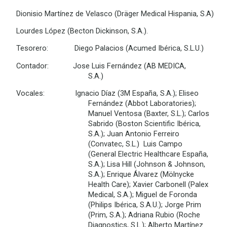
Dionisio Martínez de Velasco (Dräger Medical Hispania, S.A)
Lourdes López (Becton Dickinson, S.A.).
Tesorero: Diego Palacios (Acumed Ibérica, S.L.U.)
Contador: Jose Luis Fernández (AB MEDICA,
S.A.)
Vocales: Ignacio Díaz (3M España, S.A.); Eliseo
Fernández (Abbot Laboratories);
Manuel Ventosa (Baxter, S.L.); Carlos
Sabrido (Boston Scientific Ibérica,
S.A.); Juan Antonio Ferreiro
(Convatec, S.L.) Luis Campo
(General Electric Healthcare España,
S.A.); Lisa Hill (Johnson & Johnson,
S.A.); Enrique Álvarez (Mölnycke
Health Care); Xavier Carbonell (Palex
Medical, S.A.); Miguel de Foronda
(Philips Ibérica, S.A.U.); Jorge Prim
(Prim, S.A.); Adriana Rubio (Roche
Diagnostics, S.L.); Alberto Martínez