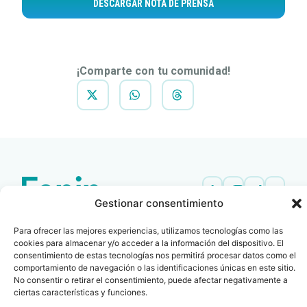
DESCARGAR NOTA DE PRENSA
¡Comparte con tu comunidad!
Gestionar consentimiento
Contacto
Oficina Barcelona
info@fenin.es
Travesera de Gracia, 56 -
Para ofrecer las mejores experiencias, utilizamos tecnologías como las
cookies para almacenar y/o acceder a la información del dispositivo. El
1º, 3ª 08006
C/ Villanueva, 20 - 1-
consentimiento de estas tecnologías nos permitirá procesar datos como el
932 014 655
28001
comportamiento de navegación o las identificaciones únicas en este sitio.
No consentir o retirar el consentimiento, puede afectar negativamente a
915 759 800
ciertas características y funciones.
Política
Cookies
Aviso
SIIF(Canal
Políticas
Copyright © 2025 FENIN |
|
|
|
|