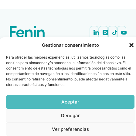
Contacto
Oficina Barcelona
Gestionar consentimiento
info@fenin.es
Travesera de Gracia, 56 -
1º, 3ª 08006
Para ofrecer las mejores experiencias, utilizamos tecnologías como las
C/ Villanueva, 20 - 1-
cookies para almacenar y/o acceder a la información del dispositivo. El
932 014 655
28001
consentimiento de estas tecnologías nos permitirá procesar datos como el
915 759 800
comportamiento de navegación o las identificaciones únicas en este sitio.
No consentir o retirar el consentimiento, puede afectar negativamente a
Política
Cookies
Aviso
SIIF(Canal
Políticas
Copyright © 2025 FENIN |
|
|
|
|
ciertas características y funciones.
de
legal
de
y
Todos los derechos
privacidad
denuncias)
Certificacio
reservados
Aceptar
Denegar
Ver preferencias