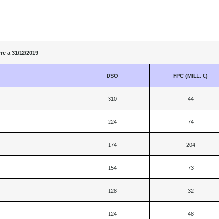
re a 31/12/2019
DSO
FPC (MILL. €)
310
44
224
74
174
204
154
73
128
32
124
48