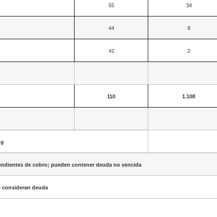
55
34
44
8
42
2
110
1.108
ng
pendientes de cobro; pueden contener deuda no vencida
e consideran deuda