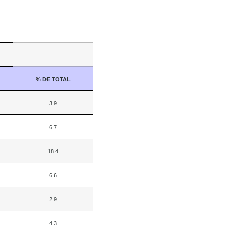
% DE TOTAL
3.9
6.7
18.4
6.6
2.9
4.3