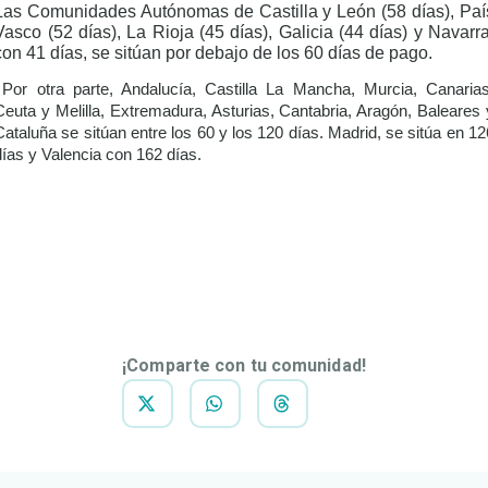
Las Comunidades Autónomas de Castilla y León (58 días), Paí
Vasco (52 días), La Rioja (45 días), Galicia (44 días) y Navarra
con 41 días, se sitúan por debajo de los 60 días de pago.
Por otra parte, Andalucía, Castilla La Mancha, Murcia, Canarias
Ceuta y Melilla, Extremadura, Asturias, Cantabria, Aragón, Baleares 
Cataluña se sitúan entre los 60 y los 120 días. Madrid, se sitúa en 12
días y Valencia con 162 días.
DESCARGAR
NOTA DE
PRENSA
¡Comparte con tu comunidad!