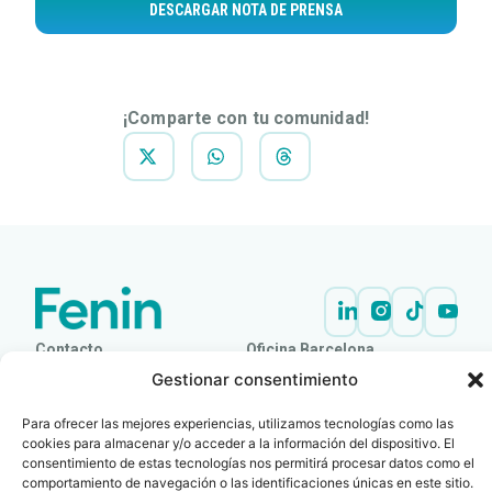
DESCARGAR NOTA DE PRENSA
¡Comparte con tu comunidad!
Contacto
Oficina Barcelona
info@fenin.es
Travesera de Gracia, 56 -
Gestionar consentimiento
1º, 3ª 08006
C/ Villanueva, 20 - 1-
932 014 655
Para ofrecer las mejores experiencias, utilizamos tecnologías como las
28001
cookies para almacenar y/o acceder a la información del dispositivo. El
915 759 800
consentimiento de estas tecnologías nos permitirá procesar datos como el
comportamiento de navegación o las identificaciones únicas en este sitio.
Política
Cookies
Aviso
SIIF(Canal
Políticas
Copyright © 2025 FENIN |
|
|
|
|