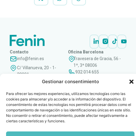
Contacto
Oficina Barcelona
info@fenin.es
Travesera de Gracia, 56 -
1º, 3ª 08006
C/ Villanueva, 20 - 1-
932 014 655
28001
915 759 800
Gestionar consentimiento
Política
Cookies
Aviso
SIIF(Canal
Políticas
Copyright © 2025 FENIN |
|
|
|
|
Para ofrecer las mejores experiencias, utilizamos tecnologías como las
de
legal
de
y
Todos los derechos
cookies para almacenar y/o acceder a la información del dispositivo. El
privacidad
denuncias)
Certificacio
reservados
consentimiento de estas tecnologías nos permitirá procesar datos como el
comportamiento de navegación o las identificaciones únicas en este sitio.
No consentir o retirar el consentimiento, puede afectar negativamente a
ciertas características y funciones.