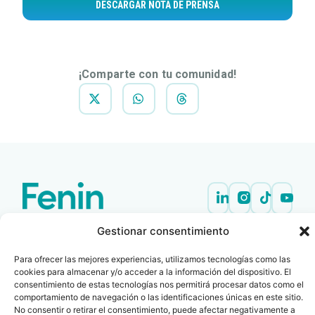
DESCARGAR NOTA DE PRENSA
¡Comparte con tu comunidad!
Contacto
Oficina Barcelona
Gestionar consentimiento
info@fenin.es
Travesera de Gracia, 56 -
1º, 3ª 08006
C/ Villanueva, 20 - 1-
Para ofrecer las mejores experiencias, utilizamos tecnologías como las
932 014 655
cookies para almacenar y/o acceder a la información del dispositivo. El
28001
consentimiento de estas tecnologías nos permitirá procesar datos como el
915 759 800
comportamiento de navegación o las identificaciones únicas en este sitio.
Política
Cookies
Aviso
SIIF(Canal
Políticas
No consentir o retirar el consentimiento, puede afectar negativamente a
Copyright © 2025 FENIN |
|
|
|
|