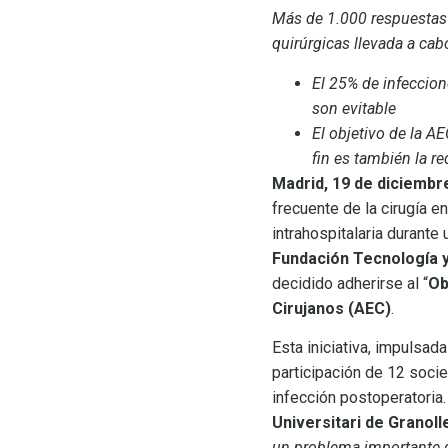
Más de 1.000 respuestas 
quirúrgicas llevada a cab
El 25% de infeccion
son evitable
El objetivo de la A
fin es también la re
Madrid, 19 de diciembr
frecuente de la cirugía e
intrahospitalaria durante 
Fundación Tecnología y
decidido adherirse al “
Ob
Cirujanos (AEC)
.
Esta iniciativa, impulsad
participación de 12 socie
infección postoperatoria
Universitari de Granoll
un problema importante q