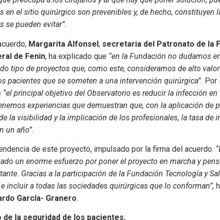
s en el sitio quirúrgico son prevenibles y, de hecho, constituyen 
ás se pueden evitar”.
acuerdo,
Margarita Alfonsel
,
secretaria del Patronato de la 
eral de Fenin
, ha explicado que
“en la Fundación no dudamos en 
do tipo de proyectos que, como este, consideramos de alto valor
los pacientes que se someten a una intervención quirúrgica”.
Por 
e
“el principal objetivo del Observatorio es reducir la infección e
tenemos experiencias que demuestran que, con la aplicación de 
e la visibilidad y la implicación de los profesionales, la tasa de
n un año”
.
endencia de este proyecto, impulsado por la firma del acuerdo.
“
izado un enorme esfuerzo por poner el proyecto en marcha y pe
tante. Gracias a la participación de la Fundación Tecnología y S
 e incluir a todas las sociedades quirúrgicas que lo conforman”,
h
ardo García- Granero
.
 de la seguridad de los pacientes.