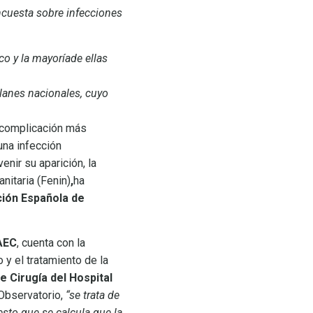
ncuesta sobre infecciones
co y la mayoríade ellas
planes nacionales, cuyo
a complicación más
una infección
enir su aparición, la
nitaria (Fenin)
,
ha
ión Española de
 AEC
, cuenta con la
 y el tratamiento de la
e Cirugía del Hospital
Observatorio,
“se trata de
sto que se calcula que la