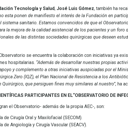
dación Tecnología y Salud
,
José Luis Gómez
, también ha reca
mo esta ponen de manifiesto el interés de la Fundación en partici
l sistema sanitario.
Estamos convencidos de que el Observatori
ara la mejora de la calidad asistencial de los pacientes y un foro
ionales de las distintas sociedades quirúrgicas que deseen estudi
Observatorio se encuentra la colaboración con iniciativas ya exi
nes hospitalarias.
“Además de desarrollar nuestras propias activ
apoyo y complemento a otras iniciativas auspiciadas por el Mini
rúrgica Zero (IQZ), el Plan Nacional de Resistencia a los Antibióti
 Quirúrgico, que persiguen fines muy similares al nuestro”,
ha ac
ENTÍFICAS PARTICIPANTES EN EL
“OBSERVATORIO DE INFEC
ran el Observatorio- además de la propia AEC-, son:
de Cirugía Oral y Maxilofacial (SECOM).
de Angiología y Cirugía Vascular (SEACV).