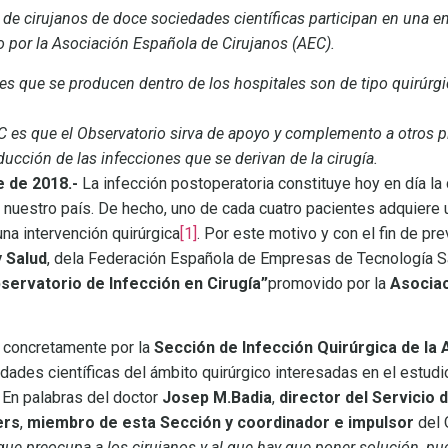
de cirujanos de doce sociedades científicas participan en una e
o por la Asociación Española de Cirujanos (AEC).
es que se producen dentro de los hospitales son de tipo quirúrgi
EC es que el Observatorio sirva de apoyo y complemento a otros 
ducción de las infecciones que se derivan de la cirugía.
e de 2018.-
La infección postoperatoria constituye hoy en día l
n nuestro país. De hecho, uno de cada cuatro pacientes adquiere 
una intervención quirúrgica
[1]
. Por este motivo y con el fin de prev
 Salud
, dela Federación Española de Empresas de Tecnología Sa
servatorio de Infección en Cirugía”
promovido por la
Asociac
a concretamente por la
Sección de Infección Quirúrgica de la
dades científicas del ámbito quirúrgico interesadas en el estudio
. En palabras del doctor
Josep M.Badia
,
director del Servicio d
ers
,
miembro de esta Sección y coordinador e impulsor
del 
ue preocupa a los cirujanos y al que hay que poner solución, pue